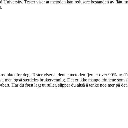
ard University. Tester viser at metoden kan redusere bestanden av flått
r.
te produktet for deg. Tester viser at denne metoden fjerner over 90% av fl
vt, men også særdeles brukervennlig. Det er ikke mange trinnene som skal
tbart. Har du først lagt ut ruller, slipper du altså å tenke noe mer på det.