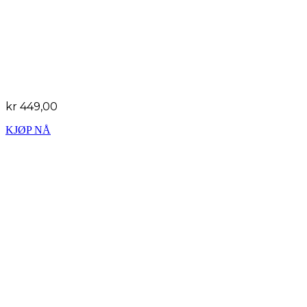
Thermacell
Flåttkontroll
2
Dekker 340m
8 rør
kr 449,00
KJØP NÅ