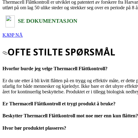
Thermacell Flåttkontroll er utviklet og patentert av forskere fra Harv
utført på om lag 50 ulike steder og strekker seg over en periode på 8 å
SE DOKUMENTASJON
KJØP NÅ
OFTE STILTE SPØRSMÅL
Hvorfor burde jeg velge Thermacell Flåttkontroll?
Er du ute etter å bli kvitt flåtten på en trygg og effektiv måte, er det
ufarlig for både mennesker og kjæledyr. Ikke bare er det uhyre effekti
året for kontinuerlig beskyttelse. Produktet er i tillegg biologisk nedbry
Er Thermacell Flåttkontroll et trygt produkt å bruke?
Beskytter Thermacell Flåttkontroll mot noe mer enn kun flåtten?
Hvor bør produktet plasseres?