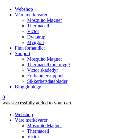
Webshop
Våre merkevarer
Mosquito Magnet
Thermacell
Victor
Dynatrap
Myggolf
Finn forhandler
Support
Mosquito Magnet
Thermacell mot mygg
Victor skadedyr
Forhandlersupport
Sikkerhetsdatablader
Blogginnlegg
0
was successfully added to your cart.
Webshop
Våre merkevarer
Mosquito Magnet
Thermacell
Victor