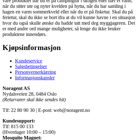
våre produkter når du er på campingtur i skogen eller nær et vann,
når du sitter ute og nyter kvelden på hytta, når du har samling i
hagen en varm sommerkveld eller når du er på fisketur. Skal du på
ferietur, skal du ikke se bort ifra at du vil kunne havne i en situasjon
hvor du også skulle ønske du hadde tatt med deg myggjageren. Det
er med andre ord mange muligheter, så lenge du ikke bruker
produktene innendørs.
Kjøpsinformasjon
Kundeservice
Salgsbetingelser
Personvernerklæring
Informasjonskapsler
Noragent AS
Nydalsveien 28, 0484 Oslo
(Returvarer skal ikke sendes hit)
Tlf: 22 80 90 30 | E-post: web@noragent.no
Kundesupport:
Tlf: 815 00 133
(Hverdager 10:00 – 15:00)
Mosquito Magnet: