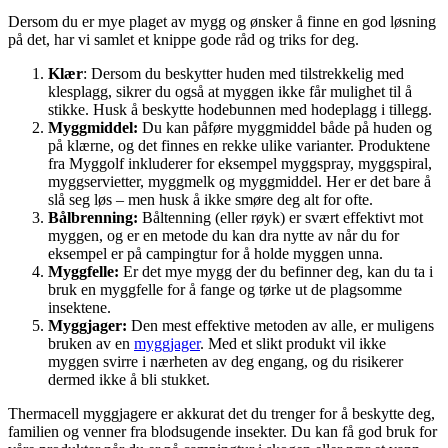
Dersom du er mye plaget av mygg og ønsker å finne en god løsning
på det, har vi samlet et knippe gode råd og triks for deg.
Klær
: Dersom du beskytter huden med tilstrekkelig med
klesplagg, sikrer du også at myggen ikke får mulighet til å
stikke. Husk å beskytte hodebunnen med hodeplagg i tillegg.
Myggmiddel:
Du kan påføre myggmiddel både på huden og
på klærne, og det finnes en rekke ulike varianter. Produktene
fra Myggolf inkluderer for eksempel myggspray, myggspiral,
myggservietter, myggmelk og myggmiddel. Her er det bare å
slå seg løs – men husk å ikke smøre deg alt for ofte.
Bålbrenning:
Båltenning (eller røyk) er svært effektivt mot
myggen, og er en metode du kan dra nytte av når du for
eksempel er på campingtur for å holde myggen unna.
Myggfelle:
Er det mye mygg der du befinner deg, kan du ta i
bruk en myggfelle for å fange og tørke ut de plagsomme
insektene.
Myggjager:
Den mest effektive metoden av alle, er muligens
bruken av en
myggjager
. Med et slikt produkt vil ikke
myggen svirre i nærheten av deg engang, og du risikerer
dermed ikke å bli stukket.
Thermacell myggjagere er akkurat det du trenger for å beskytte deg,
familien og venner fra blodsugende insekter. Du kan få god bruk for