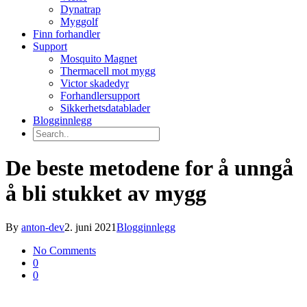
Dynatrap
Myggolf
Finn forhandler
Support
Mosquito Magnet
Thermacell mot mygg
Victor skadedyr
Forhandlersupport
Sikkerhetsdatablader
Blogginnlegg
De beste metodene for å unngå
å bli stukket av mygg
By
anton-dev
2. juni 2021
Blogginnlegg
No Comments
0
0