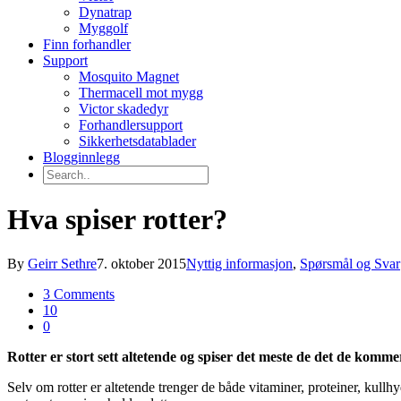
Dynatrap
Myggolf
Finn forhandler
Support
Mosquito Magnet
Thermacell mot mygg
Victor skadedyr
Forhandlersupport
Sikkerhetsdatablader
Blogginnlegg
Hva spiser rotter?
By
Geirr Sethre
7. oktober 2015
Nyttig informasjon
,
Spørsmål og Svar
3 Comments
10
0
Rotter er stort sett altetende og spiser det meste de det de kommer 
Selv om rotter er altetende trenger de både vitaminer, proteiner, kullhy