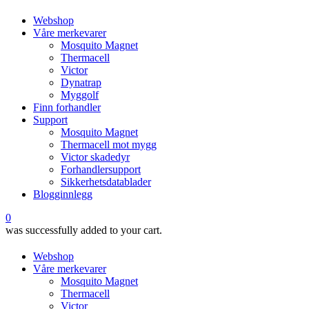
Webshop
Våre merkevarer
Mosquito Magnet
Thermacell
Victor
Dynatrap
Myggolf
Finn forhandler
Support
Mosquito Magnet
Thermacell mot mygg
Victor skadedyr
Forhandlersupport
Sikkerhetsdatablader
Blogginnlegg
0
was successfully added to your cart.
Webshop
Våre merkevarer
Mosquito Magnet
Thermacell
Victor