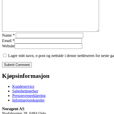
Name
*
Email
*
Website
Lagre mitt navn, e-post og nettside i denne nettleseren for neste 
Kjøpsinformasjon
Kundeservice
Salgsbetingelser
Personvernerklæring
Informasjonskapsler
Noragent AS
Nydalsveien 28, 0484 Oslo