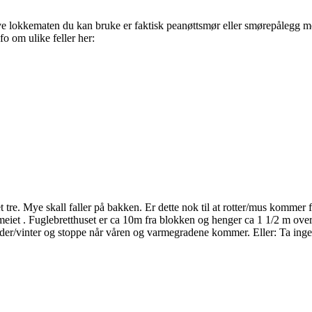
ive lokkematen du kan bruke er faktisk peanøttsmør eller smørepålegg med
o om ulike feller her:
tre. Mye skall faller på bakken. Er dette nok til at rotter/mus kommer fo
sameiet . Fuglebretthuset er ca 10m fra blokken og henger ca 1 1/2 m over
ader/vinter og stoppe når våren og varmegradene kommer. Eller: Ta inge