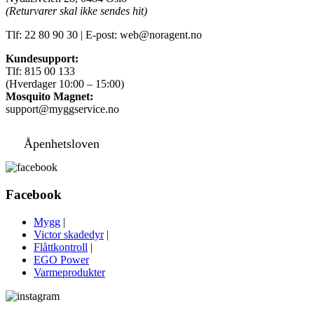
(Returvarer skal ikke sendes hit)
Tlf: 22 80 90 30 | E-post: web@noragent.no
Kundesupport:
Tlf: 815 00 133
(Hverdager 10:00 – 15:00)
Mosquito Magnet:
support@myggservice.no
Åpenhetsloven
Facebook
Mygg
|
Victor skadedyr
|
Flåttkontroll
|
EGO Power
Varmeprodukter