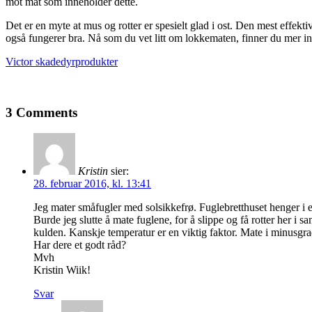
mot mat som inneholder dette.
Det er en myte at mus og rotter er spesielt glad i ost. Den mest effekt
også fungerer bra. Nå som du vet litt om lokkematen, finner du mer inf
Victor skadedyrprodukter
3 Comments
Kristin
sier:
28. februar 2016, kl. 13:41
Jeg mater småfugler med solsikkefrø. Fuglebretthuset henger i et 
Burde jeg slutte å mate fuglene, for å slippe og få rotter her i 
kulden. Kanskje temperatur er en viktig faktor. Mate i minusgr
Har dere et godt råd?
Mvh
Kristin Wiik!
Svar