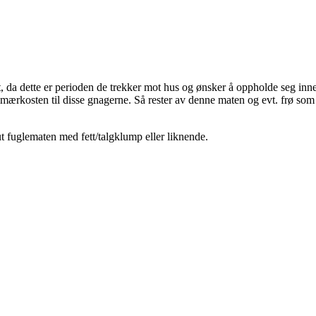
, da dette er perioden de trekker mot hus og ønsker å oppholde seg innendø
rimærkosten til disse gnagerne. Så rester av denne maten og evt. frø so
ut fuglematen med fett/talgklump eller liknende.