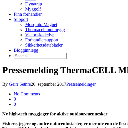
Dynatrap
Myggolf
Finn forhandler
Support
Mosquito Magnet
Thermacell mot mygg
Victor skadedyr
Forhandlersupport
Sikkerhetsdatablader
Blogginnlegg
Pressemelding ThermaCELL M
By
Geirr Sethre
20. september 2017
Pressemeldinger
No Comments
0
0
Ny high-tech myggjager for aktive outdoor-mennesker
Fiskere, jegere og andre naturentusiaster, er mer ute enn de fles