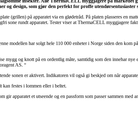
 plagsomme insekter. Alle ThermaCELL myggjagere på markedet gi
er og design, som gjør den perfekt for proffe utendørsentusiaster 
e (grillen) på apparatet via en glødetråd. På platen plasseres en matte 
gfri sone rundt apparatet. Tester viser at ThermaCELL myggjagere faktis
e modellen har solgt hele 110 000 enheter i Norge siden den kom på 
ygg og knott på en ordentlig måte, samtidig som den innehar nye esse
oragent AS. “
e sonen er aktivert. Indikatoren vil også gi beskjed om når apparatet tre
 kan festes i lommen eller i beltet.
m gir apparatet et utseende og en passform som passer sammen med anne