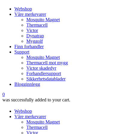
Webshop
Våre merkevarer
Mosquito Magnet
Thermacell
Victor
Dynatrap
Myggolf
Finn forhandler
Support
Mosquito Magnet
Thermacell mot mygg
Victor skadedyr
Forhandlersupport
Sikkerhetsdatablader
Blogginnlegg
0
was successfully added to your cart.
Webshop
Våre merkevarer
Mosquito Magnet
Thermacell
Victor