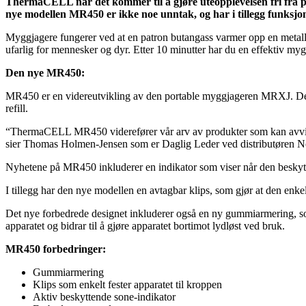
ThermaCELL når det kommer til å gjøre uteopplevelsen fri fra
nye modellen MR450 er ikke noe unntak, og har i tillegg funksjon
Myggjagere fungerer ved at en patron butangass varmer opp en metallplat
ufarlig for mennesker og dyr. Etter 10 minutter har du en effektiv myg
Den nye MR450:
MR450 er en videreutvikling av den portable myggjageren MRXJ. Denn
refill.
“ThermaCELL MR450 viderefører vår arv av produkter som kan avvise m
sier Thomas Holmen-Jensen som er Daglig Leder ved distributøren N
Nyhetene på MR450 inkluderer en indikator som viser når den beskyttend
I tillegg har den nye modellen en avtagbar klips, som gjør at den enkelt
Det nye forbedrede designet inkluderer også en ny gummiarmering, so
apparatet og bidrar til å gjøre apparatet bortimot lydløst ved bruk.
MR450 forbedringer:
Gummiarmering
Klips som enkelt fester apparatet til kroppen
Aktiv beskyttende sone-indikator