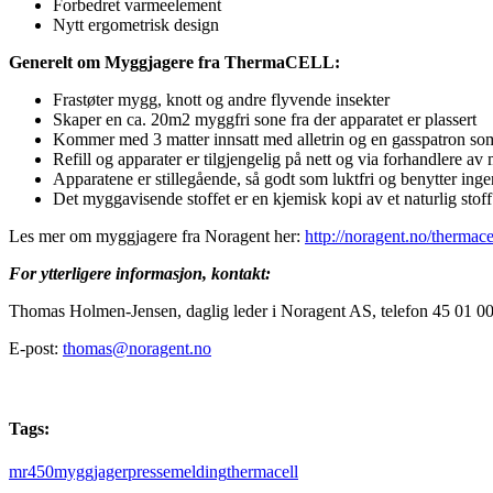
Forbedret varmeelement
Nytt ergometrisk design
Generelt om Myggjagere fra ThermaCELL:
Frastøter mygg, knott og andre flyvende insekter
Skaper en ca. 20m2 myggfri sone fra der apparatet er plassert
Kommer med 3 matter innsatt med alletrin og en gasspatron som 
Refill og apparater er tilgjengelig på nett og via forhandlere a
Apparatene er stillegående, så godt som luktfri og benytter ing
Det myggavisende stoffet er en kjemisk kopi av et naturlig stof
Les mer om myggjagere fra Noragent her:
http://noragent.no/thermac
For ytterligere informasjon, kontakt:
Thomas Holmen-Jensen, daglig leder i Noragent AS, telefon 45 01 00
E-post:
thomas@noragent.no
Tags:
mr450
myggjager
pressemelding
thermacell