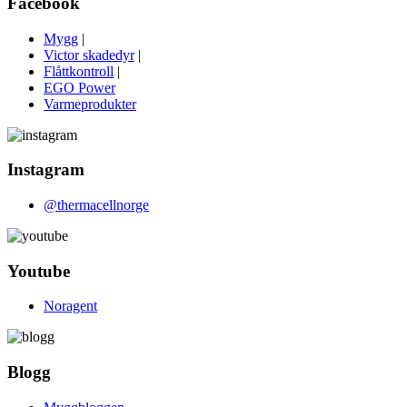
Facebook
Mygg
|
Victor skadedyr
|
Flåttkontroll
|
EGO Power
Varmeprodukter
Instagram
@thermacellnorge
Youtube
Noragent
Blogg