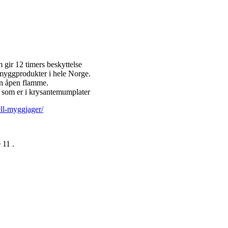
gir 12 timers beskyttelse
v myggprodukter i hele Norge.
en åpen flamme.
f som er i krysantemumplater
ell-myggjager/
 11 .