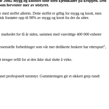
r 20m2 mygg-og knottfri sone uten kjemikalier på kroppen. Den
som forventer mer av utstyret.
med stoffet alletrin. Dette stoffet er giftig for mygg og knott, men
k frastøter opp til 98% av mygg og knott fra der du sitter.
markedet for få år siden, sammen med vanvittige 400 000 enheter
nsielle forbedringer som vår mer dedikerte brukere har etterspurt”,
nger refill for at den ikke skal slutte å virke.
t profesjonelt turutstyr. Gummieringen gir et sikkert grep rundt