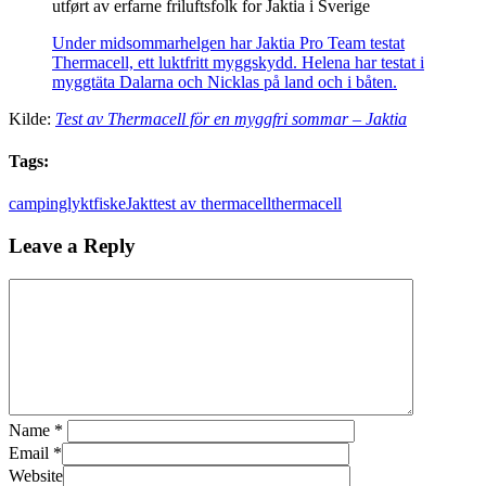
utført av erfarne friluftsfolk for Jaktia i Sverige
Under midsommarhelgen har Jaktia Pro Team testat
Thermacell, ett luktfritt myggskydd. Helena har testat i
myggtäta Dalarna och Nicklas på land och i båten.
Kilde:
Test av Thermacell för en myggfri sommar – Jaktia
Tags:
campinglykt
fiske
Jakt
test av thermacell
thermacell
Leave a Reply
Name
*
Email
*
Website