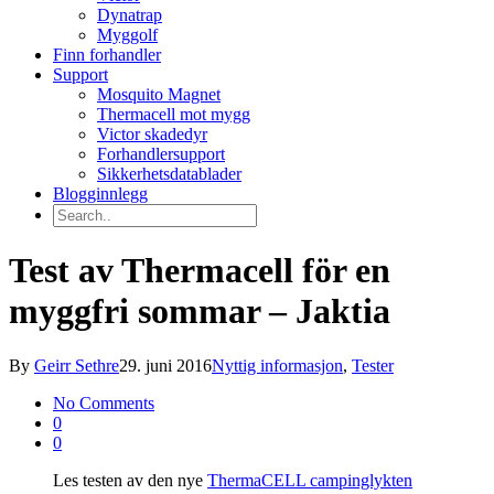
Dynatrap
Myggolf
Finn forhandler
Support
Mosquito Magnet
Thermacell mot mygg
Victor skadedyr
Forhandlersupport
Sikkerhetsdatablader
Blogginnlegg
Test av Thermacell för en
myggfri sommar – Jaktia
By
Geirr Sethre
29. juni 2016
Nyttig informasjon
,
Tester
No Comments
0
0
Les testen av den nye
ThermaCELL campinglykten