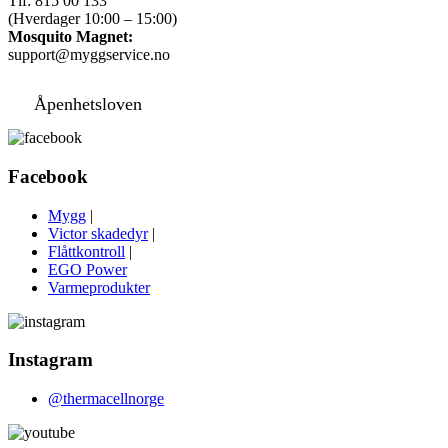
Tlf: 815 00 133
(Hverdager 10:00 – 15:00)
Mosquito Magnet:
support@myggservice.no
Åpenhetsloven
Facebook
Mygg
|
Victor skadedyr
|
Flåttkontroll
|
EGO Power
Varmeprodukter
Instagram
@thermacellnorge