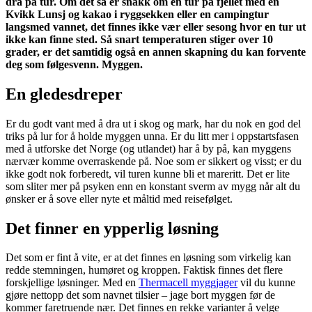
dra på tur. Om det så er snakk om en tur på fjellet med en
Kvikk Lunsj og kakao i ryggsekken eller en campingtur
langsmed vannet, det finnes ikke vær eller sesong hvor en tur ut
ikke kan finne sted. Så snart temperaturen stiger over 10
grader, er det samtidig også en annen skapning du kan forvente
deg som følgesvenn. Myggen.
En gledesdreper
Er du godt vant med å dra ut i skog og mark, har du nok en god del
triks på lur for å holde myggen unna. Er du litt mer i oppstartsfasen
med å utforske det Norge (og utlandet) har å by på, kan myggens
nærvær komme overraskende på. Noe som er sikkert og visst; er du
ikke godt nok forberedt, vil turen kunne bli et mareritt. Det er lite
som sliter mer på psyken enn en konstant sverm av mygg når alt du
ønsker er å sove eller nyte et måltid med reisefølget.
Det finner en ypperlig løsning
Det som er fint å vite, er at det finnes en løsning som virkelig kan
redde stemningen, humøret og kroppen. Faktisk finnes det flere
forskjellige løsninger. Med en
Thermacell myggjager
vil du kunne
gjøre nettopp det som navnet tilsier – jage bort myggen før de
kommer faretruende nær. Det finnes en rekke varianter å velge