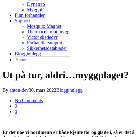
Dynatrap
Myggolf
Finn forhandler
Support
Mosquito Magnet
Thermacell mot mygg
Victor skadedyr
Forhandlersupport
Sikkerhetsdatablader
Blogginnlegg
Ut på tur, aldri…myggplaget?
By
anton-dev
30. mars 2022
Blogginnlegg
No Comments
0
0
Er det noe vi nordmenn er både kjente for og glade i, så er det å