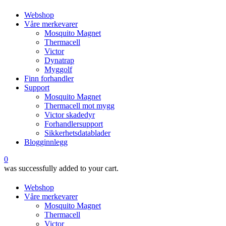
Webshop
Våre merkevarer
Mosquito Magnet
Thermacell
Victor
Dynatrap
Myggolf
Finn forhandler
Support
Mosquito Magnet
Thermacell mot mygg
Victor skadedyr
Forhandlersupport
Sikkerhetsdatablader
Blogginnlegg
0
was successfully added to your cart.
Webshop
Våre merkevarer
Mosquito Magnet
Thermacell
Victor