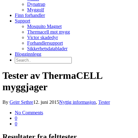
Dynatrap
Myggolf
Finn forhandler
Support
Mosquito Magnet
Thermacell mot mygg
Victor skadedyr
Forhandlersupport
Sikkerhetsdatablader
Blogginnlegg
Tester av ThermaCELL
myggjager
By
Geirr Sethre
12. juni 2015
Nyttig informasjon
,
Tester
No Comments
0
0
Resultater fra felttester