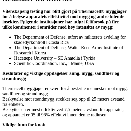
Vitenskapelig testing har blitt gjort på Thermacell® myggjager
for å belyse apparatets effektivitet mot mygg og andre bitende
insekter. Følgende institusjoner har utført feltforsøk på fire
ulike kontinenter i områder med høy intensitet av mygg:
The Department of Defense, utført av militærets avdeling for
skadedyrkontroll i Costa Rica
The Department of Defense, Walter Reed Army Institute of
Research i Korea
Hacettepe University – SE Anatolia i Tyrkia
Scientific Coordination, Inc., i Maine, USA
Reslutater og viktige oppdagelser anng. mygg, sandfluer og
strandmygg
Thermacell myggjager er svært for å beskytte mennesker mot mygg,
sandfluer og strandmygg.
Beskyttelse mot strandmygg strekker seg opp til 25 meters avstand
fra enheten.
Beskyttelsen er mest effektiv ved 7,5 meters avstand fra apparatet,
og apparatet er 95 til 98% effektivt innen denne radiusen.
Viktige funn for knott