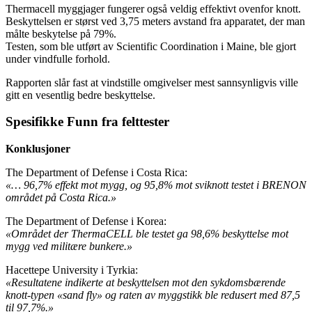
Thermacell myggjager fungerer også veldig effektivt ovenfor knott.
Beskyttelsen er størst ved 3,75 meters avstand fra apparatet, der man
målte beskytelse på 79%.
Testen, som ble utført av Scientific Coordination i Maine, ble gjort
under vindfulle forhold.
Rapporten slår fast at vindstille omgivelser mest sannsynligvis ville
gitt en vesentlig bedre beskyttelse.
Spesifikke Funn fra felttester
Konklusjoner
The Department of Defense i Costa Rica:
«… 96,7% effekt mot mygg, og 95,8% mot sviknott testet i BRENON
området på Costa Rica.»
The Department of Defense i Korea:
«Området der ThermaCELL ble testet ga 98,6% beskyttelse mot
mygg ved militære bunkere.»
Hacettepe University i Tyrkia:
«Resultatene indikerte at beskyttelsen mot den sykdomsbærende
knott-typen «sand fly» og raten av myggstikk ble redusert med 87,5
til 97,7%.»