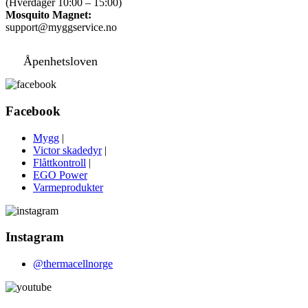
(Hverdager 10:00 – 15:00)
Mosquito Magnet:
support@myggservice.no
Åpenhetsloven
Facebook
Mygg
|
Victor skadedyr
|
Flåttkontroll
|
EGO Power
Varmeprodukter
Instagram
@thermacellnorge