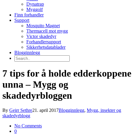
Dynatrap
Myggolf
Finn forhandler
Support
Mosquito Magnet
Thermacell mot mygg
Victor skadedyr
Forhandlersupport
Sikkerhetsdatablader
Blogginnlegg
7 tips for å holde edderkoppene
unna – Mygg og
skadedyrbloggen
By
Geirr Sethre
21. april 2017
Blogginnlegg
,
Mygg, insekter og
skadedyrblogg
No Comments
0