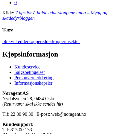
0
Kilde:
7 tips for å holde edderkoppene unna – Mygg og
skadedyrbloggen
Tags:
bli kvitt edderkopper
edderkopper
insekter
Kjøpsinformasjon
Kundeservice
Salgsbetingelser
Personvernerklæring
Informasjonskapsler
Noragent AS
Nydalsveien 28, 0484 Oslo
(Returvarer skal ikke sendes hit)
Tlf: 22 80 90 30 | E-post: web@noragent.no
Kundesupport:
Tlf: 815 00 133